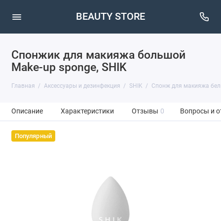
BEAUTY STORE
Спонжик для макияжа большой
Make-up sponge, SHIK
Главная
Аксессуары и дезинфекция
SHIK
Спонж для макияжа белы
Описание
Характеристики
Отзывы
0
Вопросы и о
Популярный