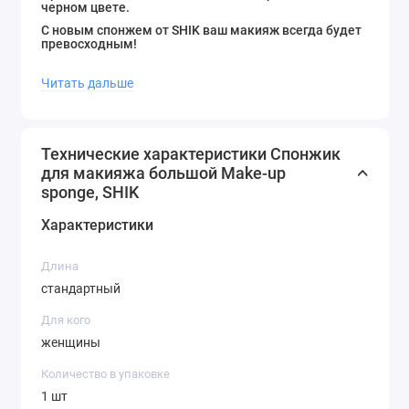
черном цвете.
С новым спонжем от SHIK ваш макияж всегда будет
превосходным!
Уход за спонжем:
Читать дальше
Нанесите очищающее средство или мыло на спонж.
Тщательно промойте под струей теплой воды.
Аккуратно отожмите спонж.
Технические характеристики Спонжик
Дайте спонжу высохнуть при комнатной
для макияжа большой Make-up
температуре.
sponge, SHIK
Характеристики
Длина
стандартный
Для кого
женщины
Количество в упаковке
1 шт