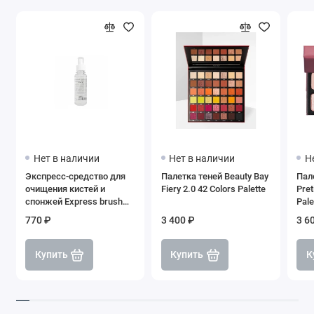
Нет в наличии
Нет в наличии
Н
Экспресс-средство для
Палетка теней Beauty Bay
Пале
очищения кистей и
Fiery 2.0 42 Colors Palette
Pre
спонжей Express brush
Pale
cleanser, SHIK
770 ₽
3 400 ₽
3 6
Купить
Купить
К