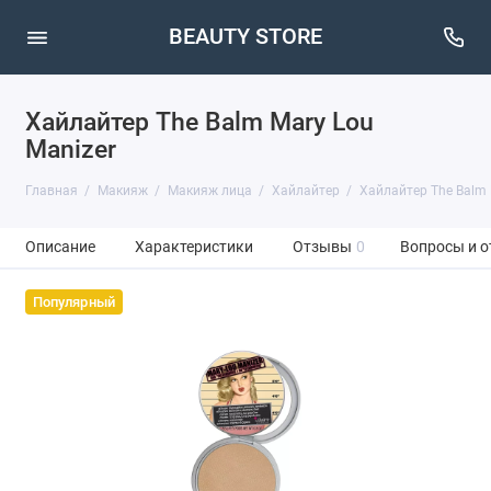
BEAUTY STORE
Хайлайтер The Balm Mary Lou
Manizer
Главная
Макияж
Макияж лица
Хайлайтер
Хайлайтер The Balm M
Описание
Характеристики
Отзывы
0
Вопросы и о
Популярный