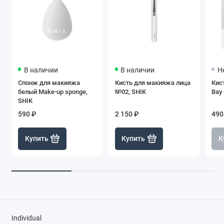
В наличии
В наличии
Н
Спонж для макияжа
Кисть для макияжа лица
Кис
белый Make-up sponge,
№02, SHIK
Bay
SHIK
590 ₽
2 150 ₽
490
Купить
Купить
К
Individual