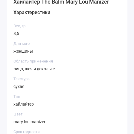
Хайлайтер The Balm Mary Lou Manizer
Характеристики
Вес, гр
8,5
Для кого
женщины
Область применения
лицо, шея и декольте
Текстура
сухая
Тип
хайлайтер
Цвет
mary lou manizer
Срок годности