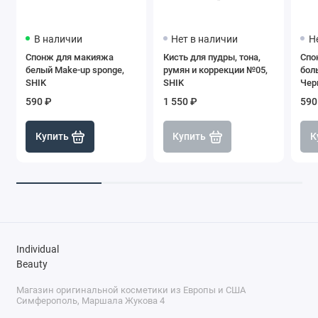
В наличии
Нет в наличии
Н
Спонж для макияжа
Кисть для пудры, тона,
Спо
белый Make-up sponge,
румян и коррекции №05,
бол
SHIK
SHIK
Чер
590 ₽
1 550 ₽
590
Купить
Купить
К
Individual
Beauty
Магазин оригинальной косметики из Европы и США
Симферополь, Маршала Жукова 4