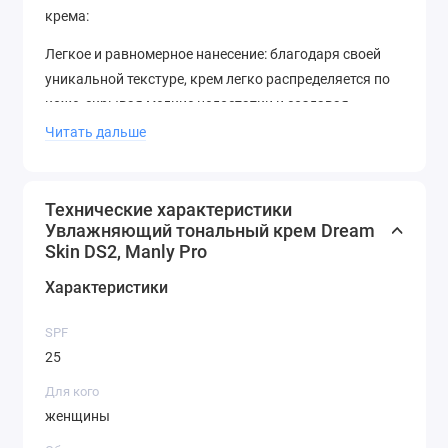
крема:
Легкое и равномерное нанесение: благодаря своей
уникальной текстуре, крем легко распределяется по
коже, скрывая мелкие недостатки и создавая
идеальное покрытие.
Читать дальше
Увлажнение и уход: DS2 увлажняет кожу, не забивая
поры, а также защищает ее от негативного
Технические характеристики
воздействия окружающей среды.
Увлажняющий тональный крем Dream
Skin DS2, Manly Pro
Стойкость: крем держится на коже в течение всего
дня, сохраняя свой первоначальный вид и не
Характеристики
оставляя следов на одежде.
SPF
Защита от УФ-лучей: DS2 содержит специальные
25
фильтры, которые защищают кожу от вредного
Для кого
воздействия солнечных лучей.
женщины