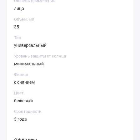
Область применения
лицо
Объем, мл
35
Тип
универсальный
Уровень защиты от солнца
минимальный
Финиш
с сиянием
Цвет
бежевый
Срок годности
3 года