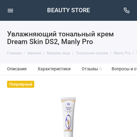
BEAUTY STORE
Увлажняющий тональный крем
Dream Skin DS2, Manly Pro
Главная
Макияж
Макияж лица
Тональная основа
Manly Pro
Описание
Характеристики
Отзывы
0
Вопросы и о
Популярный