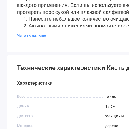
каждого применения. Если вы используете ки
протереть ворс сухой или влажной салфеткой
Нанесите небольшое количество очищающ
Аккуратными движениями промойте ворс 
Следите, чтобы влага не попадала в фер
Читать дальше
Высушите кисть в горизонтальном полож
Храните кисть в сухом, хорошо проветр
Технические характеристики Кисть д
Характеристики
Ворс
таклон
Длина
17 см
Для кого
женщины
Материал
дерево