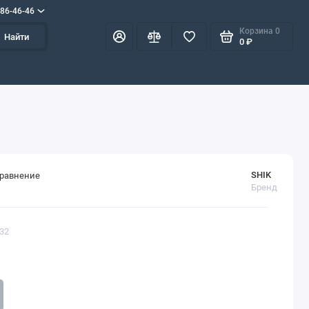
586-46-46
Корзина
0
Найти
0 ₽
SHIK
сравнение
Бренд
132