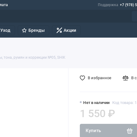
лата
Поддержка
+7 (978) 
Уход
Бренды
Акции
ы, тона, румян и коррекции №05, SHIK
В избранное
В 
Нет в наличии
Код товара: 
1 550 ₽
Купить