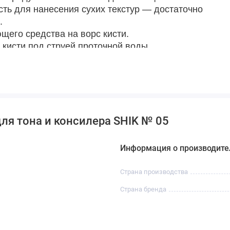
сть для нанесения сухих текстур — достаточно
.
его средства на ворс кисти.
кисти под струей проточной воды.
рулу (основание кисти).
ении.
иваемом помещении.
ля тона и консилера SHIK № 05
Информация о производите
Страна производства
Страна бренда