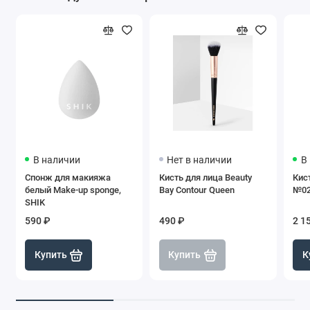
В наличии
Нет в наличии
В
Спонж для макияжа
Кисть для лица Beauty
Кис
белый Make-up sponge,
Bay Contour Queen
№02
SHIK
590 ₽
490 ₽
2 1
Купить
Купить
К