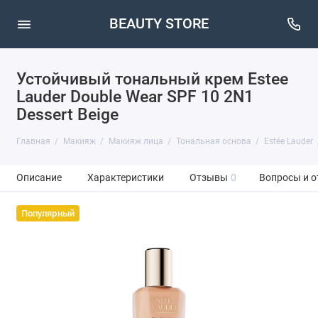
BEAUTY STORE
Устойчивый тональный крем Estee
Lauder Double Wear SPF 10 2N1
Dessert Beige
Главная
Макияж
Макияж лица
Тональная основа
Estée Lauder
Описание
Характеристики
Отзывы
0
Вопросы и о
Популярный