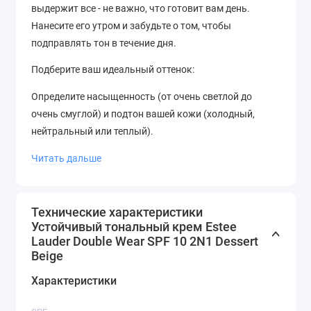
выдержит все - не важно, что готовит вам день.
Нанесите его утром и забудьте о том, чтобы
подправлять тон в течение дня.
Подберите ваш идеальный оттенок:
Определите насыщенность (от очень светлой до
очень смуглой) и подтон вашей кожи (холодный,
нейтральный или теплый).
Как определить подтон кожи:
Читать дальше
Холодный (C) подтон: кожа без макияжа розоватая и
легко обгорает на солнце.
Технические характеристики
Устойчивый тональный крем Estee
Нейтральный (N) подтон: тон кожи без макияжа
Lauder Double Wear SPF 10 2N1 Dessert
ровный, не розовый и не желтый.
Beige
Теплый (W) подтон: кожа без макияжа имеет
Характеристики
золотистый или оливковый оттенок и легко загорает.