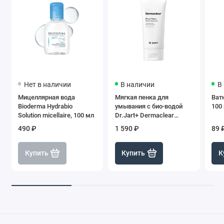
Нет в наличии
В наличии
В
Мицеллярная вода
Мягкая пенка для
Ват
Bioderma Hydrabio
умывания с био-водой
100
Solution micellaire, 100 мл
Dr.Jart+ Dermaclear
Micro-Mousse pH neutre
490 ₽
1 590 ₽
89 
(прозрачная крышка),
120 мл
Купить
Купить
К