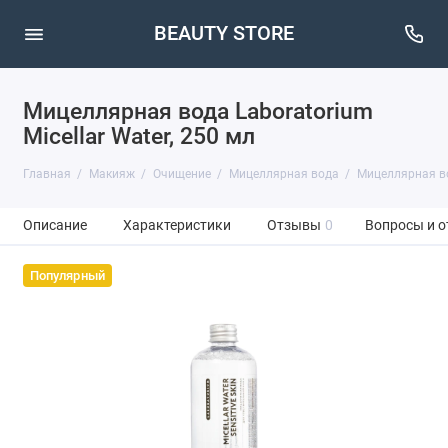
BEAUTY STORE
Мицеллярная вода Laboratorium
Micellar Water, 250 мл
Главная
Макияж
Очищение
Мицеллярная вода
Мицеллярная вод
Описание
Характеристики
Отзывы
0
Вопросы и о
Популярный