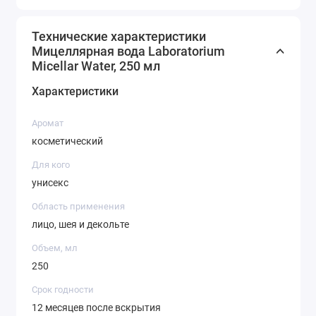
Выберите мицеллярную воду Laboratorium и
наслаждайтесь чистой, свежей и здоровой кожей
Технические характеристики
Мицеллярная вода Laboratorium
каждый день!
Micellar Water, 250 мл
Характеристики
Аромат
косметический
Для кого
унисекс
Область применения
лицо, шея и декольте
Объем, мл
250
Срок годности
12 месяцев после вскрытия