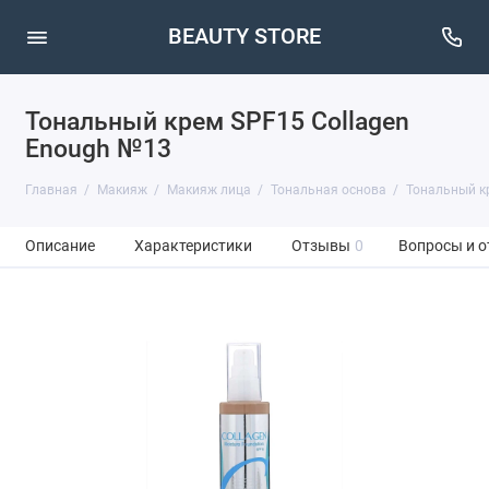
BEAUTY STORE
Тональный крем SPF15 Collagen
Enough №13
Главная
Макияж
Макияж лица
Тональная основа
Тональный кр
Описание
Характеристики
Отзывы
0
Вопросы и о