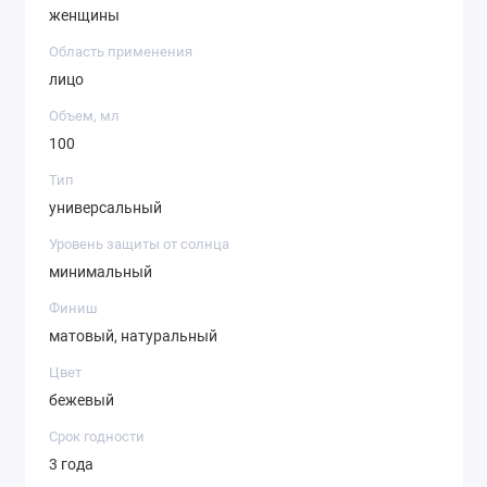
женщины
Область применения
лицо
Объем, мл
100
Тип
универсальный
Уровень защиты от солнца
минимальный
Финиш
матовый, натуральный
Цвет
бежевый
Срок годности
3 года