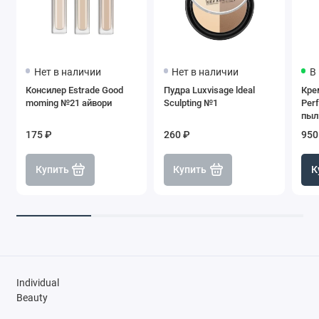
Нет в наличии
Нет в наличии
В
Консилер Estrade Good
Пудра Luxvisage ldeal
Кре
moming №21 айвори
Sculpting №1
Perf
пыл
175 ₽
260 ₽
950
Купить
Купить
К
Individual
Beauty