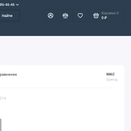
586-46-46
Корзина
0
Найти
0 ₽
MAC
сравнение
Бренд
1214