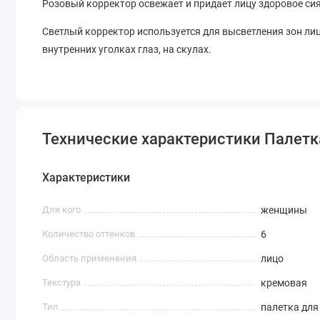
Розовый корректор освежает и придает лицу здоровое си
Светлый корректор используется для высветления зон лиц
внутренних уголках глаз, на скулах.
Технические характеристики Палетка
Характеристики
Для кого
женщины
Количество оттенков
6
Область применения
лицо
Текстура
кремовая
Тип
палетка для