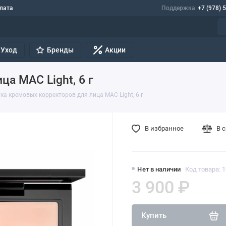
лата
Поддержка
+7 (978) 
Уход
Бренды
Акции
а MAC Light, 6 г
ка кремовых корректоров для лица MAC Light, 6 г
В избранное
В 
Нет в наличии
Код товара: 
3 900 ₽
Купить