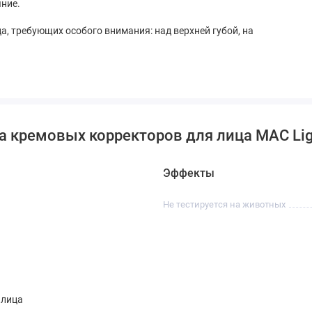
яние.
а, требующих особого внимания: над верхней губой, на
 кремовых корректоров для лица MAC Ligh
Эффекты
Не тестируется на животных
 лица