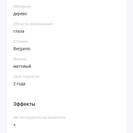
Материал
дерево
Область применения
глаза
Оттенок
Bergamo
Финиш
матовый
Срок годности
2 года
Эффекты
Не тестируется на животных
+