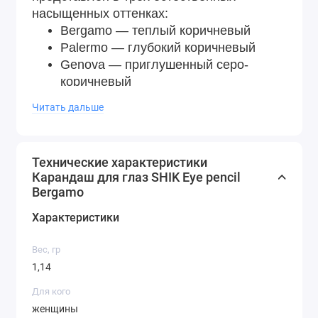
насыщенных оттенках:
Bergamo — теплый коричневый
Palermo — глубокий коричневый
Genova — приглушенный серо-
коричневый
Оттенки выглядят красиво и дорого,
Читать дальше
подойдут девушке с любым цветом глаз.
Полезные компоненты:
Витамин Е — антиоксидант, смягчает,
Технические характеристики
питает и увлажняет нежную кожу век.
Карандаш для глаз SHIK Eye pencil
Способ применения:
нанесите и
Bergamo
растушуйте карандаш с помощью кисти.
Характеристики
Результат:
выразительный, глубокий и
чарующий взгляд.
Вес, гр
Не тестируется на животных.
1,14
Вес: 1,14 г
Для кого
женщины