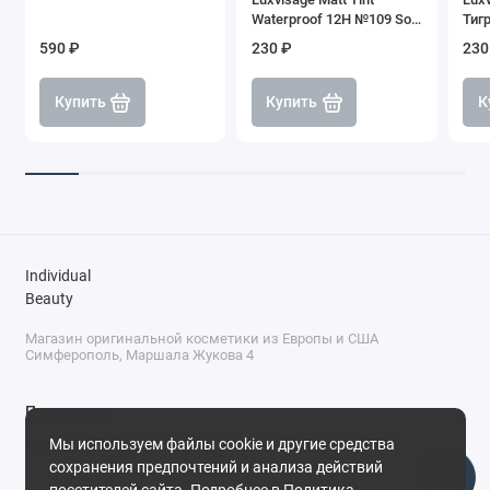
Waterproof 12H №109 Soft
Тиг
Brown
590 ₽
230 ₽
230
Купить
Купить
К
Individual
Beauty
Магазин оригинальной косметики из Европы и США
Симферополь, Маршала Жукова 4
Поддержка
Мы используем файлы cookie и другие средства
+7 (978) 586-46-46
сохранения предпочтений и анализа действий
ПН-ПТ: 9:00 - 18:00