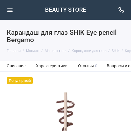
BEAUTY STORE
Карандаш для глаз SHIK Eye pencil
Bergamo
Главная
Макияж
Макияж глаз
Карандаши для глаз
SHIK
Кар
Описание
Характеристики
Отзывы
0
Вопросы и о
Популярный