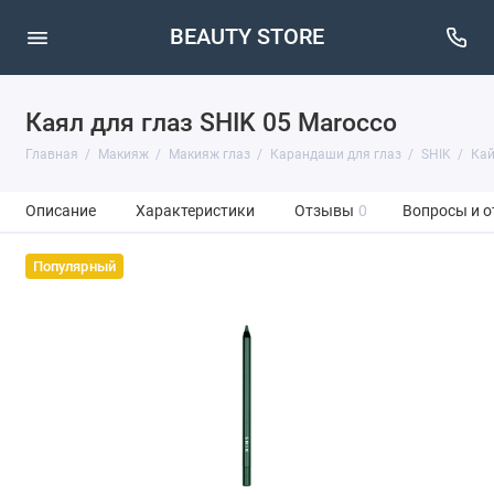
BEAUTY STORE
Каял для глаз SHIK 05 Marocco
Главная
Макияж
Макияж глаз
Карандаши для глаз
SHIK
Кай
Описание
Характеристики
Отзывы
0
Вопросы и о
Популярный