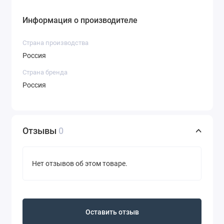
Результат:
выразительный макияж глаз
за пару минут.
Информация о производителе
Не тестируется на животных.
Страна производства
Вес: 1,2 г
Россия
Страна бренда
Россия
Отзывы
0
Нет отзывов об этом товаре.
Оставить отзыв