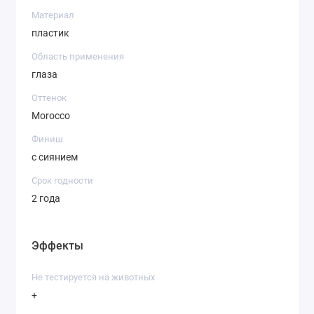
и серых глаз.
Материал
07 – UNIVERSE — фиолетовый
пластик
оттенок для создания вечернего
макияжа.
Область применения
08 – SOLAR — оранжевый оттенок
глаза
добавит блеска и искорки всему
Оттенок
макияжу.
Morocco
15 – KHAKI — приглушенный
Финиш
травянисто-зеленый с мельчайшими
с сиянием
золотистыми частицами.
18 – CALIPSO — песочный теплый
Срок годности
оттенок прекрасно смотрится на
2 года
загорелой коже.
Способ применения:
Эффекты
Нанесите на внутренний или
внешний контур века.
Не тестируется на животных
При необходимости растушуйте.
+