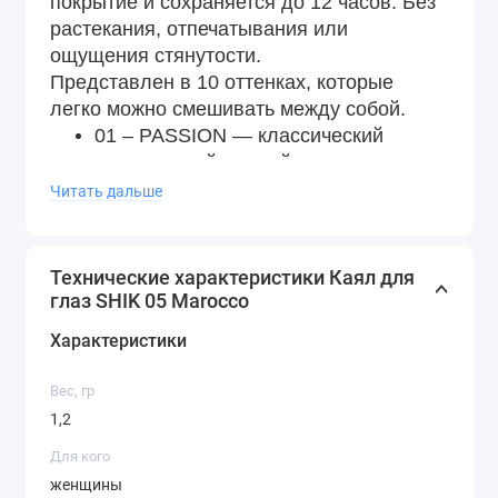
покрытие и сохраняется до 12 часов. Без
растекания, отпечатывания или
ощущения стянутости.
Представлен в 10 оттенках, которые
легко можно смешивать между собой.
01 – PASSION — классический
насыщенный черный оттенок.
02 – BITTERSWEET — шоколадный
Читать дальше
оттенок.
03 – MUSE — светло-коричневый
оттенок подчеркивает контур глаз и
Технические характеристики Каял для
добавляет им объем.
глаз SHIK 05 Marocco
04 – TWINKLE — коричневый
Характеристики
универсальный оттенок, подойдет
любому цвету глаз.
Вес, гр
05 – MOROCCO — насыщенный
1,2
изумрудный оттенок.
06 – SEASIDE — глубокий синий
Для кого
оттенок подчеркнет красоту голубых
женщины