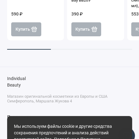
Bay BB209
сня
мл)
590 ₽
390 ₽
553
Купить
Купить
К
Individual
Beauty
Магазин оригинальной косметики из Европы и США
Симферополь, Маршала Жукова 4
Поддержка
Мы используем файлы cookie и другие средства
+7 (978) 586-46-46
сохранения предпочтений и анализа действий
ПН-ПТ: 9:00 - 18:00