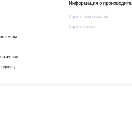
Информация о производите
Страна производства
Страна бренда
ая смола
астичные
леденец