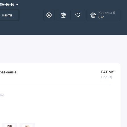
586-46-46
Корзина
0
Найти
0 ₽
EAT MY
сравнение
Бренд
649