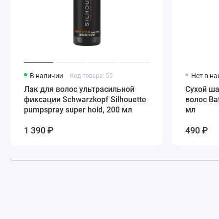
В наличии
Код товара: 55
Нет в н
Лак для волос ультрасильной
Сухой ша
фиксации Schwarzkopf Silhouette
волос Bat
pumpspray super hold, 200 мл
мл
1 390 ₽
490 ₽