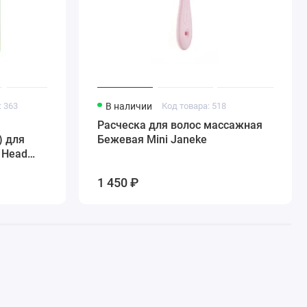
: 363
В наличии
Код товара: 518
Расческа для волос массажная
 для
Бежевая Mini Janeke
 Head
ize,
1 450 ₽