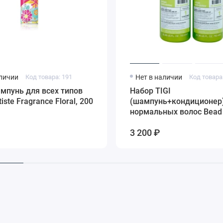
аличии
Код товара: 191
Нет в наличии
Код товара
мпунь для всех типов
Набор TIGI
iste Fragrance Floral, 200
(шампунь+кондиционер)
нормальных волос Bead
Urban Antidotes Re-energ
3 200 ₽
2*750 мл