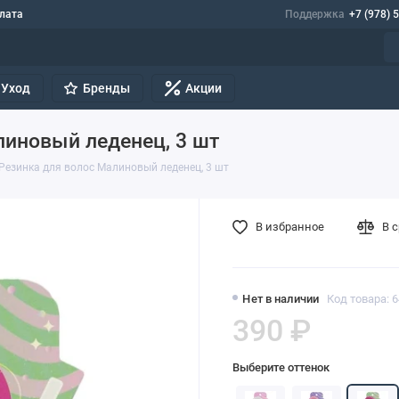
лата
Поддержка
+7 (978) 
Уход
Бренды
Акции
линовый леденец, 3 шт
 Резинка для волос Малиновый леденец, 3 шт
В избранное
В 
Нет в наличии
Код товара: 
390 ₽
Выберите оттенок