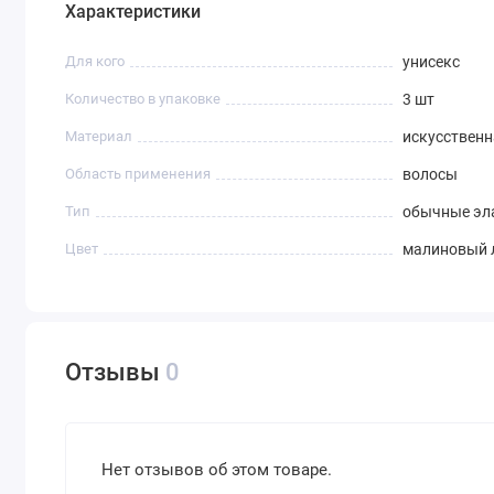
Характеристики
Для кого
унисекс
Количество в упаковке
3 шт
Материал
искусственн
Область применения
волосы
Тип
обычные эл
Цвет
малиновый 
Отзывы
0
Нет отзывов об этом товаре.