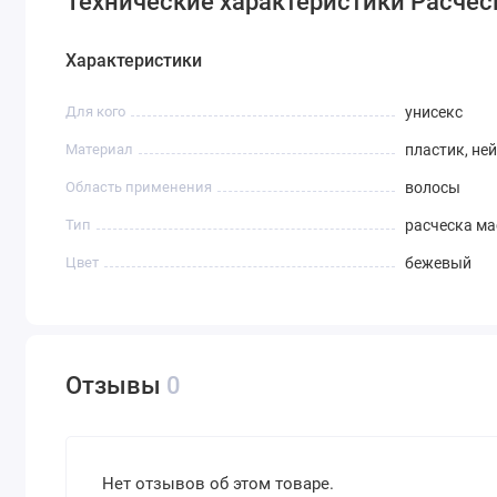
Технические характеристики Расчес
Характеристики
Для кого
унисекс
Материал
пластик, не
Область применения
волосы
Тип
расческа м
Цвет
бежевый
Отзывы
0
Нет отзывов об этом товаре.