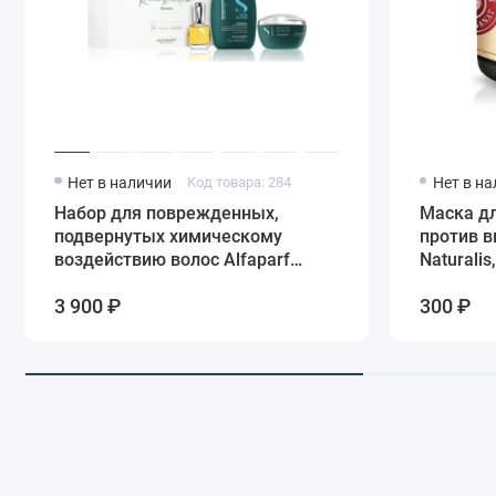
Нет в наличии
Код товара: 284
Нет в н
Набор для поврежденных,
Маска дл
подвернутых химическому
против 
воздействию волос Alfaparf
Naturalis
Milano
укреплен
3 900 ₽
300 ₽