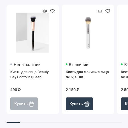
Нет в наличии
В наличии
В
Кисть для лица Beauty
Кисть для макияжа лица
Кис
Bay Contour Queen
№02, SHIK
№04
490 ₽
2 150 ₽
2 5
Купить
Купить
К