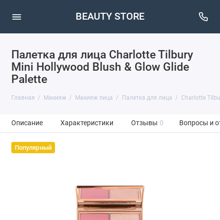
BEAUTY STORE
Палетка для лица Charlotte Tilbury
Mini Hollywood Blush & Glow Glide
Palette
Главная
Макияж
Макияж лица
Палетка для лица
Charlotte Tilbu
Описание
Характеристики
Отзывы
0
Вопросы и о
Популярный