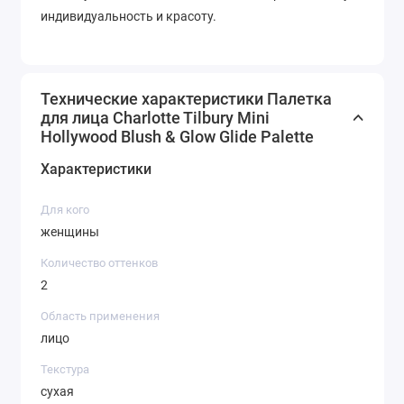
индивидуальность и красоту.
Технические характеристики Палетка
для лица Charlotte Tilbury Mini
Hollywood Blush & Glow Glide Palette
Характеристики
Для кого
женщины
Количество оттенков
2
Область применения
лицо
Текстура
сухая