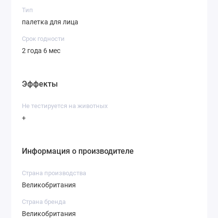
Тип
палетка для лица
Срок годности
2 года 6 мес
Эффекты
Не тестируется на животных
+
Информация о производителе
Страна производства
Великобритания
Страна бренда
Великобритания