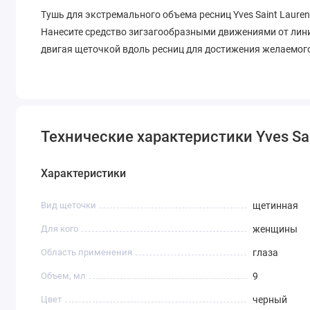
Тушь для экстремального объема ресниц Yves Saint Laurent
Нанесите средство зигзагообразными движениями от линии
двигая щеточкой вдоль ресниц для достижения желаемог
Технические характеристики Yves Sain
Характеристики
Вид щеточки
щетинная
Для кого
женщины
Область применения
глаза
Объем, мл
9
Цвет
черный