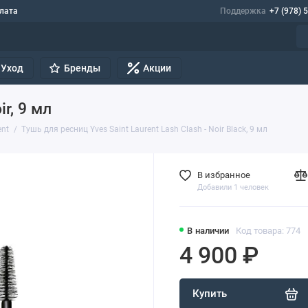
лата
Поддержка
+7 (978) 
Уход
Бренды
Акции
ir, 9 мл
ent
Тушь для ресниц Yves Saint Laurent Lash Clash - Noir Black, 9 мл
В избранное
Добавили 1 человек
В наличии
Код товара: 774
4 900 ₽
Купить