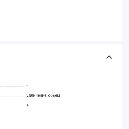
-
удлинение, обьем
+