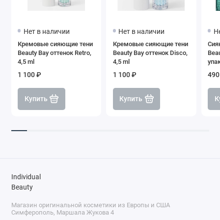
Нет в наличии
Нет в наличии
Н
Кремовые сияющие тени
Кремовые сияющие тени
Сия
Beauty Bay оттенок Retro,
Beauty Bay оттенок Disco,
Bea
4,5 ml
4,5 ml
упа
1 100 ₽
1 100 ₽
490
Купить
Купить
К
Individual
Beauty
Магазин оригинальной косметики из Европы и США
Симферополь, Маршала Жукова 4