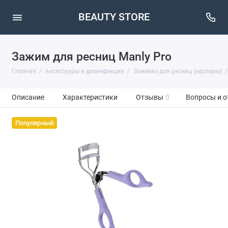
BEAUTY STORE
Зажим для ресниц Manly Pro
Главная
Аксессуары и дезинфекция
Зажимы для ресниц (керлеры)
Описание
Характеристики
Отзывы
0
Вопросы и о
Популярный