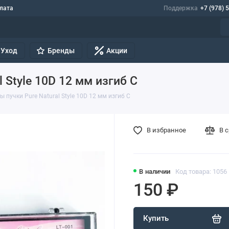
лата
Поддержка
+7 (978) 
Уход
Бренды
Акции
 Style 10D 12 мм изгиб С
 пучки Pure Natural Style 10D 12 мм изгиб С
В избранное
В 
В наличии
Код товара: 1056
150 ₽
Купить