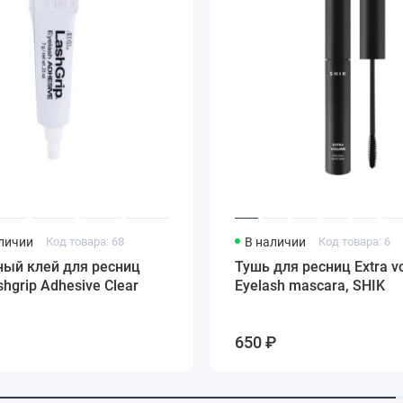
аличии
Код товара: 68
В наличии
Код товара: 6
ный клей для ресниц
Тушь для ресниц Extra v
shgrip Adhesive Clear
Eyelash mascara, SHIK
650 ₽