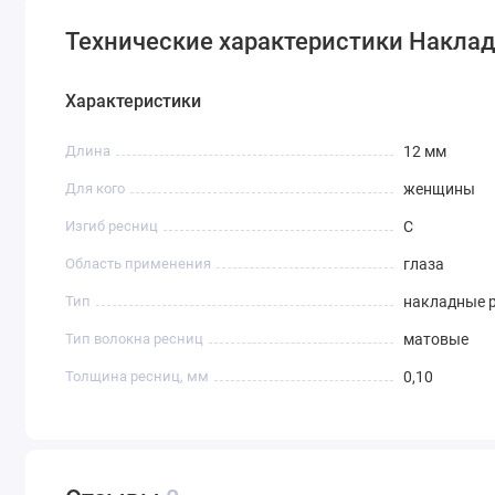
Технические характеристики Накладн
Характеристики
Длина
12 мм
Для кого
женщины
Изгиб ресниц
С
Область применения
глаза
Тип
накладные 
Тип волокна ресниц
матовые
Толщина ресниц, мм
0,10