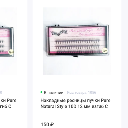
50
В наличии
Код товара: 1056
ки Pure
Накладные ресницы пучки Pure
згиб С
Natural Style 10D 12 мм изгиб С
150 ₽