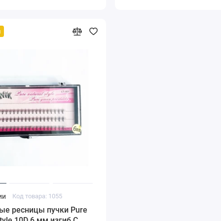
й
ии
Код товара: 1055
ые ресницы пучки Pure
tyle 10D 6 мм изгиб С