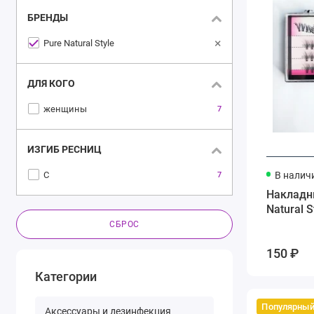
БРЕНДЫ
×
Pure Natural Style
ДЛЯ КОГО
женщины
7
ИЗГИБ РЕСНИЦ
В налич
С
7
Накладн
Natural 
СБРОС
150 ₽
Категории
Популярны
Аксессуары и дезинфекция