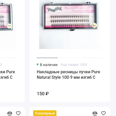
53
В наличии
Код товара: 1052
ки Pure
Накладные ресницы пучки Pure
изгиб С
Natural Style 10D 9 мм изгиб С
150 ₽
Популярный