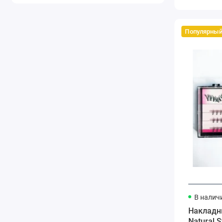
Популярны
В налич
Накладн
Natural S