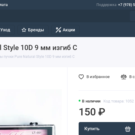
лата
Поддержка
+7 (978) 
Уход
Бренды
Акции
 Style 10D 9 мм изгиб С
 пучки Pure Natural Style 10D 9 мм изгиб С
В избранное
В 
В наличии
Код товара: 1052
150 ₽
Купить