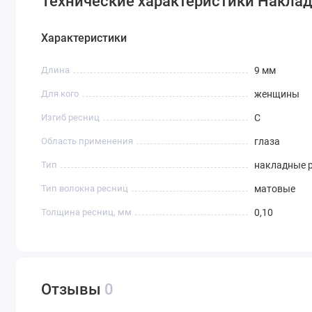
Технические характеристики Накладн
Характеристики
Длина
9 мм
Для кого
женщины
Изгиб ресниц
С
Область применения
глаза
Тип
накладные 
Тип волокна ресниц
матовые
Толщина ресниц, мм
0,10
Отзывы
0