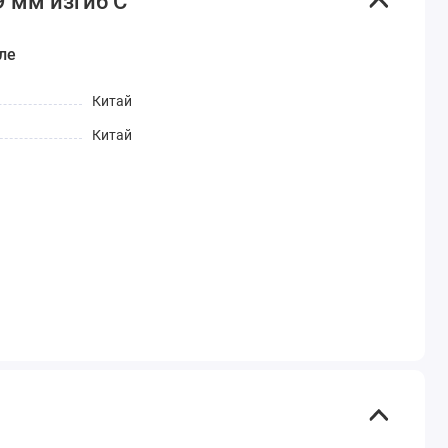
9 мм изгиб С
ле
Китай
Китай