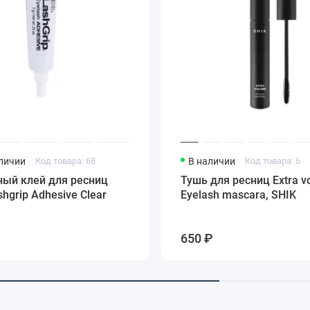
аличии
Код товара: 68
В наличии
Код товара: 6
ный клей для ресниц
Тушь для ресниц Extra v
shgrip Adhesive Clear
Eyelash mascara, SHIK
650 ₽