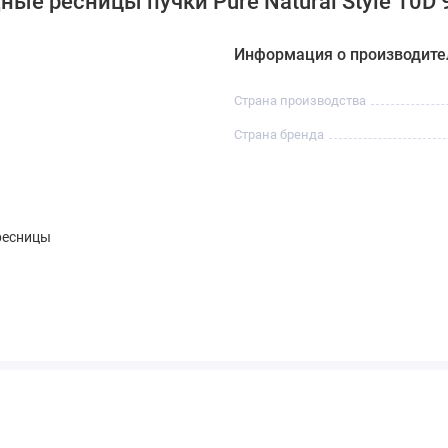
ые ресницы пучки Pure Natural Style 10D 
Информация о производите
Страна производства
Страна бренда
ресницы