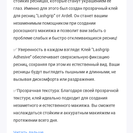
стойких ресницах, которые станут украшением ее
глаз. Именно для этого был создан прозрачный клей
для ресниц “Lashgrip” от Ardell. Он станет вашим
незаменимым помощником при создании
роскошного макияжа и позволит вам забыть о
проблеме слабых и быстро отклеивающихся ресниц!
✅ Уверенность в каждом взгляде: Клей “Lashgrip
Adhesive” обеспечивает сверхсильную фиксацию
ресниц, сохраняя при этом их естественный вид. Ваши
ресницы будут выглядеть пышными и длинными, не
вызывая дискомфорта или раздражения.
✅Прозрачная текстура: Благодаря своей прозрачной
текстуре, клей идеально подходит для создания
незаметного и естественного макияжа. Вы сможете
наслаждаться стойким и аккуратным макияжем на
протяжении всего дня.
✅Легкое нанесение: “Lashgrip Adhesive Clear” легко и
Читать дальше