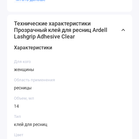
удобно наносится благодаря его тонкому
аппликатору. Вы с легкостью сможете
контролировать количество клея и равномерно
Технические характеристики
Прозрачный клей для ресниц Ardell
распределять его по ресницам, обеспечивая
Lashgrip Adhesive Clear
идеальную фиксацию.
Характеристики
Для кого
женщины
Область применения
ресницы
Объем, мл
14
Тип
клей для ресниц
Цвет