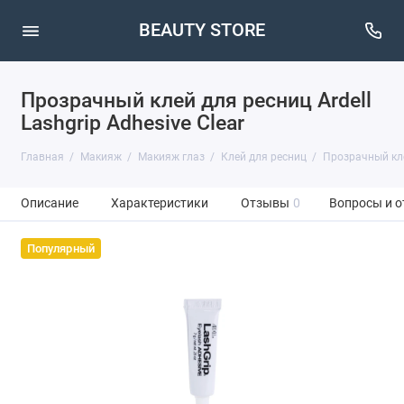
BEAUTY STORE
Прозрачный клей для ресниц Ardell
Lashgrip Adhesive Clear
Главная
Макияж
Макияж глаз
Клей для ресниц
Прозрачный клей
Описание
Характеристики
Отзывы
0
Вопросы и о
Популярный