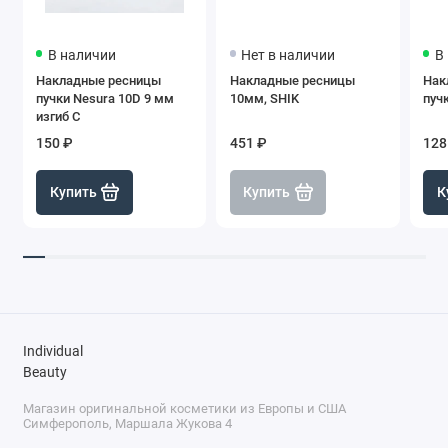
В наличии
Нет в наличии
В
Накладные ресницы
Накладные ресницы
Нак
пучки Nesura 10D 9 мм
10мм, SHIK
пуч
изгиб С
150 ₽
451 ₽
128
Купить
Купить
К
Individual
Beauty
Магазин оригинальной косметики из Европы и США
Симферополь, Маршала Жукова 4