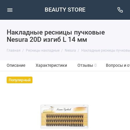
BEAUTY STORE
Накладные ресницы пучковые
Nesura 20D изгиб L 14 мм
Главная
Ресницы накладные
Nesura
Накладные ресницы пучковые
Описание
Характеристики
Отзывы
0
Вопросы и о
Популярный