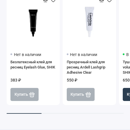
Нет в наличии
Нет в наличии
В
Безлатексный клей для
Прозрачный клей для
Туш
ресниц Eyelash Glue, SHIK
ресниц Ardell Lashgrip
vol
Adhesive Clear
SHI
383 ₽
550 ₽
650
Купить
Купить
К