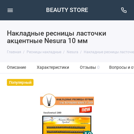
BEAUTY STORE
Накладные ресницы ласточки
акцентные Nesura 10 мм
Главная
Ресницы накладные
Nesura
Накладные ресницы ласточки
Описание
Характеристики
Отзывы
0
Вопросы и о
Популярный