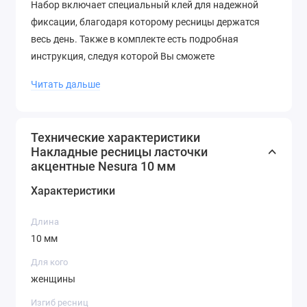
Набор включает специальный клей для надежной
фиксации, благодаря которому ресницы держатся
весь день. Также в комплекте есть подробная
инструкция, следуя которой Вы сможете
самостоятельно и быстро прикрепить ресницы.
Читать дальше
Покупая накладные ресницы «Ласточки», Вы
получаете возможность разнообразить свой макияж
и экспериментировать с разными образами. Будьте
Технические характеристики
Накладные ресницы ласточки
всегда в центре внимания с нашими ресницами от
акцентные Nesura 10 мм
Nesura!
Характеристики
Длина
10 мм
Для кого
женщины
Изгиб ресниц