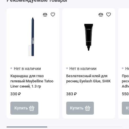
Нет в наличии
Нет в наличии
Н
Карандаш для глаз
Безлатексный клей для
Про
гелевый Maybelline Tatoo
ресниц Eyelash Glue, SHIK
ресн
Liner синий, 1.3 гр
Adhe
330 ₽
383 ₽
550
Купить
Купить
К