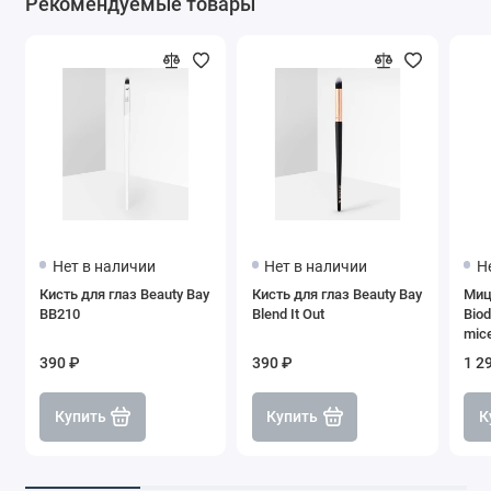
Рекомендуемые товары
Нет в наличии
Нет в наличии
Н
Кисть для глаз Beauty Bay
Кисть для глаз Beauty Bay
Миц
BB210
Blend It Out
Biod
mice
390 ₽
390 ₽
1 2
Купить
Купить
К