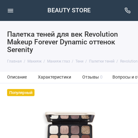
BEAUTY STORE
Палетка теней для век Revolution
Makeup Forever Dynamic оттенок
Serenity
Главная
Макияж
Макияж глаз
Тени
Палетки теней
Revolutio
Описание
Характеристики
Отзывы
0
Вопросы и о
Популярный