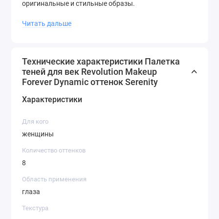
оригинальные и стильные образы.
Не упустите свой шанс приобрести эту удивительную
Читать дальше
палетку теней и стать настоящей королевой
макияжа!
Технические характеристики Палетка
теней для век Revolution Makeup
Forever Dynamic оттенок Serenity
Характеристики
Для кого
женщины
Количество оттенков
8
Область применения
глаза
Текстура