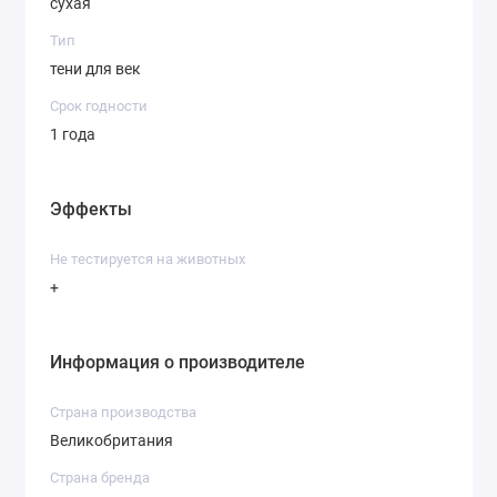
сухая
Тип
тени для век
Срок годности
1 года
Эффекты
Не тестируется на животных
+
Информация о производителе
Страна производства
Великобритания
Страна бренда