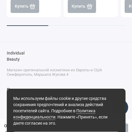
Купить
Купить
К
Individual
Beauty
Магазин оригинальной косметики из Европы и США
Симферополь, Маршала Жукова 4
Поддержка
Мы используем файлы cookie и другие средства
+7 (978) 586-46-46
сохранения предпочтений и анализа действий
ПН-ПТ: 9:00 - 18:00
посетителей сайта. Подробнее в
Политика
Суббота: 9:00 - 17:00
конфиденциальности
. Нажмите «Принять», если
Воскресенье: выходной
Симферополь, ул. Маршала Жукова, 4
даете согласие на это.
Очищающая тканевая маска для лица Animal Moika - Единорог
Купить