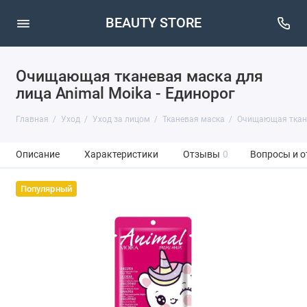
BEAUTY STORE
Очищающая тканевая маска для
лица Animal Moika - Единорог
Главная
Уход
Уход за лицом
Тканевая маска
Очищающая тканев
Описание
Характеристики
Отзывы
0
Вопросы и о
Популярный