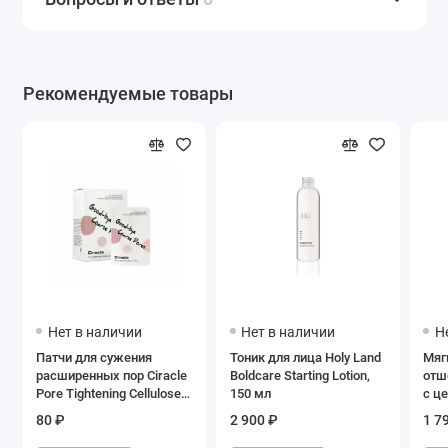
Рекомендуемые товары
Нет в наличии
Нет в наличии
Н
Патчи для сужения
Тоник для лица Holy Land
Мяг
расширенных пор Ciracle
Boldcare Starting Lotion,
отш
Pore Tightening Cellulose
150 мл
с ц
Patch, 5 мл
Mad
80 ₽
2 900 ₽
1 7
Toni