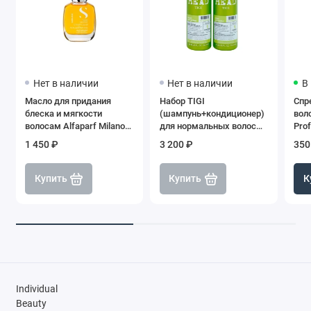
Нет в наличии
Нет в наличии
В
Масло для придания
Набор TIGI
Спр
блеска и мягкости
(шампунь+кондиционер)
воло
волосам Alfaparf Milano
для нормальных волос
Prof
Semi Di Lino Sublime
Bead Head Urban
Cre
1 450 ₽
3 200 ₽
350
Cristalli, 15 мл
Antidotes Re-energize,
2*750 мл
Купить
Купить
К
Individual
Beauty