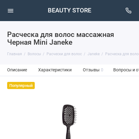
BEAUTY STORE
Расческа для волос массажная
Черная Mini Janeke
Главная
Волосы
Расчески для волос
Janeke
Расческа для воло
Описание
Характеристики
Отзывы
0
Вопросы и о
Популярный