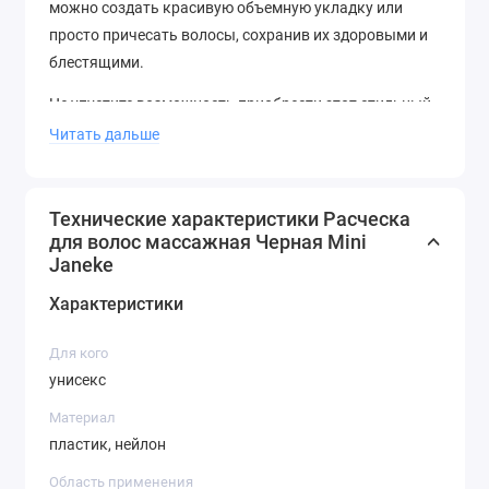
можно создать красивую объемную укладку или
просто причесать волосы, сохранив их здоровыми и
блестящими.
Не упустите возможность приобрести этот стильный
аксессуар и подчеркнуть свою индивидуальность!
Читать дальше
Технические характеристики Расческа
для волос массажная Черная Mini
Janeke
Характеристики
Для кого
унисекс
Материал
пластик, нейлон
Область применения