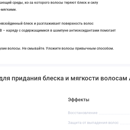
ающей среды, из-за которого волосы теряют блеск и силу
-мягкими.
превзойденный блеск и разглаживает поверхность волос
UVB – наряду с содержащимися в шампуне антиоксидантами помогает
сухие волосы. Не смывайте. Уложите волосы привычным способом.
ля придания блеска и мягкости волосам Alf
Эффекты
Восстановление
Защита от выпадения волос