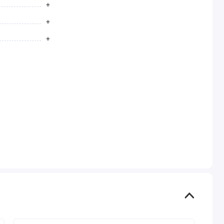
+
+
+