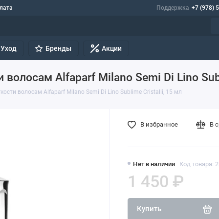
лата
Поддержка
+7 (978) 
Уход
Бренды
Акции
олосам Alfaparf Milano Semi Di Lino Subl
сти волосам Alfaparf Milano Semi Di Lino Sublime Cristalli, 15 мл
В избранное
В 
Нет в наличии
Код товара: 
1 450 ₽
Купить