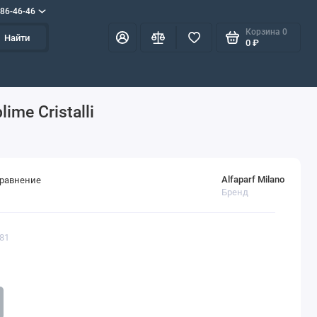
586-46-46
Корзина
0
Найти
0 ₽
ime Cristalli
Alfaparf Milano
сравнение
Бренд
281