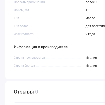
Область применения
волосы
Объем, мл
15
Тип
масло
Тип волос
для всех ти
Срок годности
2 года
Информация о производителе
Страна производства
Италия
Страна бренда
Италия
Отзывы
0