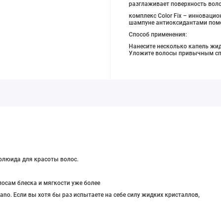
разглаживает поверхность вол
комплекс Color Fix – инноваци
шампуне антиоксидантами помо
Способ применения:
Нанесите несколько капель жид
Уложите волосы привычным сп
флюида для красоты волос.
волосам блеска и мягкости уже более
ano. Если вы хотя бы раз испытаете на себе силу жидких кристаллов,