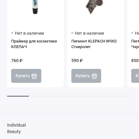
Нет в наличии
Нет в наличии
Н
Праймер для косметики
Пигмент KLEPACH №002
Пиг
КЛЕПАЧ
Ставролит
Чар
760 ₽
590 ₽
850
Купить
Купить
К
Individual
Beauty