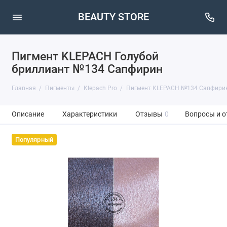
BEAUTY STORE
Пигмент KLEPACH Голубой
бриллиант №134 Сапфирин
Главная
Пигменты
Klepach Pro
Пигмент KLEPACH №134 Сапфири
Описание
Характеристики
Отзывы
0
Вопросы и о
Популярный