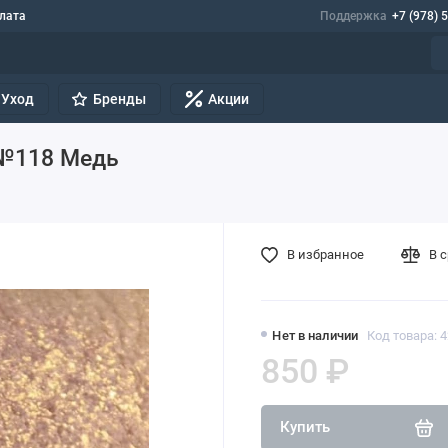
лата
Поддержка
+7 (978) 
Уход
Бренды
Акции
 №118 Медь
В избранное
В 
Нет в наличии
Код товара: 
850 ₽
Купить