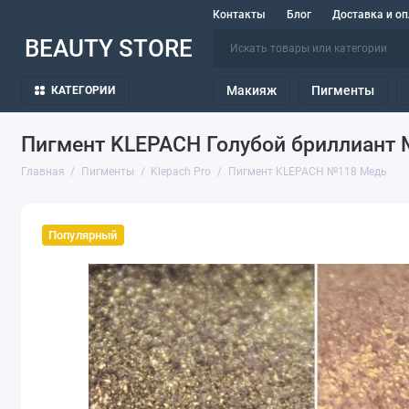
Контакты
Блог
Доставка и оп
BEAUTY STORE
Макияж
Пигменты
КАТЕГОРИИ
Пигмент KLEPACH Голубой бриллиант
Главная
Пигменты
Klepach Pro
Пигмент KLEPACH №118 Медь
Популярный