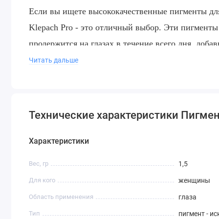
Если вы ищете высококачественные пигменты для
Klepach Pro - это отличный выбор. Эти пигменты
продержится на глазах в течение всего дня, доб
Читать дальше
Технические характеристики Пигме
Характеристики
Вес, гр
1,5
Для кого
женщины
Область применения
глаза
Тип
пигмент - и