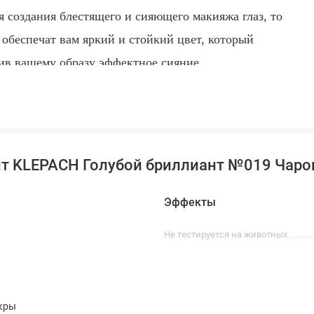
 создания блестящего и сияющего макияжа глаз, то
 обеспечат вам яркий и стойкий цвет, который
авив вашему образу эффектное сияние.
нт KLEPACH Голубой бриллиант №019 Чаро
Эффекты
Не тестируется на животных
скры