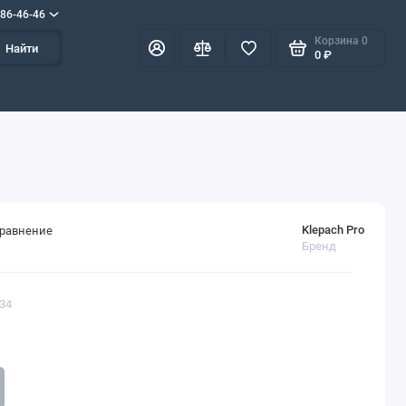
586-46-46
Корзина
0
Найти
0 ₽
Klepach Pro
сравнение
Бренд
434