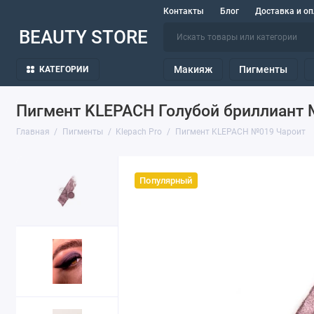
Контакты
Блог
Доставка и оп
BEAUTY STORE
Макияж
Пигменты
КАТЕГОРИИ
Пигмент KLEPACH Голубой бриллиант
Главная
Пигменты
Klepach Pro
Пигмент KLEPACH №019 Чароит
Популярный