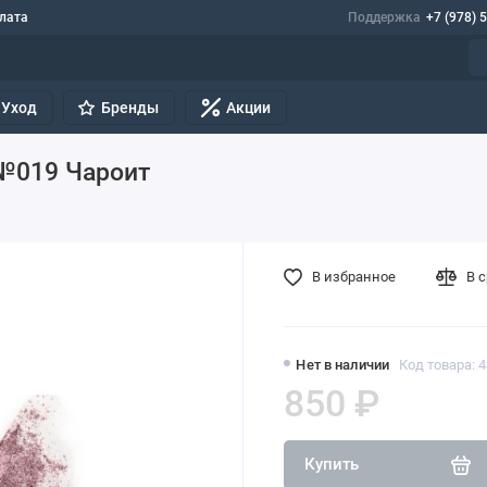
лата
Поддержка
+7 (978) 
Уход
Бренды
Акции
 №019 Чароит
В избранное
В 
Нет в наличии
Код товара: 
850 ₽
Купить