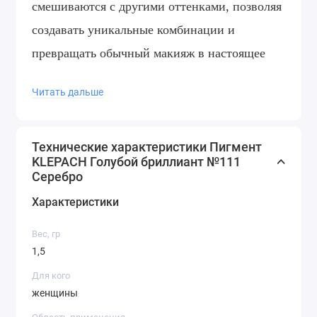
смешиваются с другими оттенками, позволяя
создавать уникальные комбинации и
превращать обычный макияж в настоящее
произведение искусства.
Читать дальше
Пигменты Klepach Pro доступны в различных
оттенках, начиная от нежных и светлых до
Технические характеристики Пигмент
ярких и насыщенных, что позволяет выбрать
KLEPACH Голубой бриллиант №111
Серебро
подходящий вариант для любого типа кожи и
Характеристики
цвета глаз. Они упакованы в удобные
баночки, которые легко хранятся и позволяют
Вес, гр
использовать продукт в течение долгого
1,5
времени.
Для кого
женщины
Если вы ищете высококачественные