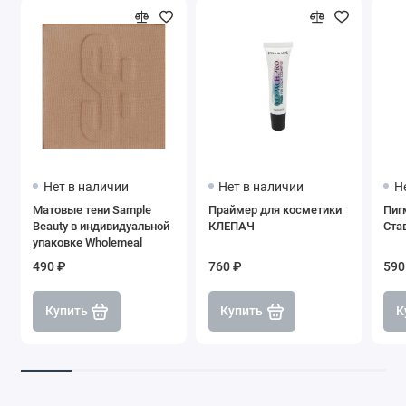
Нет в наличии
Нет в наличии
Н
Матовые тени Sample
Праймер для косметики
Пиг
Beauty в индивидуальной
КЛЕПАЧ
Ста
упаковке Wholemeal
490 ₽
760 ₽
590
Купить
Купить
К