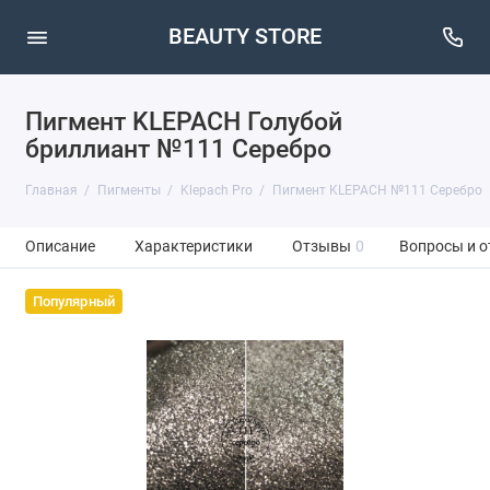
BEAUTY STORE
Пигмент KLEPACH Голубой
бриллиант №111 Серебро
Главная
Пигменты
Klepach Pro
Пигмент KLEPACH №111 Серебро
Описание
Характеристики
Отзывы
0
Вопросы и о
Популярный