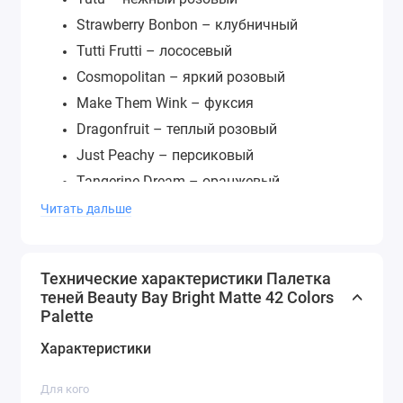
Strawberry Bonbon – клубничный
Tutti Frutti – лососевый
Cosmopolitan – яркий розовый
Make Them Wink – фуксия
Dragonfruit – теплый розовый
Just Peachy – персиковый
Tangerine Dream – оранжевый
Koi - апельсиновый
Читать дальше
Heat Wave – насыщенный оранж
Poppin’ Poppy – насыщенный красный
Технические характеристики Палетка
Hot Stuff – красный
теней Beauty Bay Bright Matte 42 Colors
Head Over Heels – клюквенный
Palette
Custard Cream – желтый сатин
Характеристики
Daffodil Delight – желтый
Hello Sunshine – ярко-желтый
Для кого