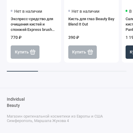
Нет в наличии
Нет в наличии
В
Экспресс-средство для
Кисть для глаз Beauty Bay
Сал
очищения кистей и
Blend It Out
кист
спонжей Express brush
Panf
cleanser, SHIK
770 ₽
390 ₽
1 1
Купить
Купить
К
Individual
Beauty
Магазин оригинальной косметики из Европы и США
Симферополь, Маршала Жукова 4