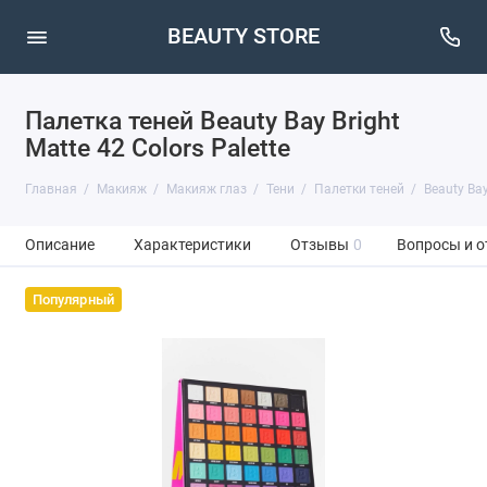
BEAUTY STORE
Палетка теней Beauty Bay Bright
Matte 42 Colors Palette
Главная
Макияж
Макияж глаз
Тени
Палетки теней
Beauty Ba
Описание
Характеристики
Отзывы
0
Вопросы и о
Популярный