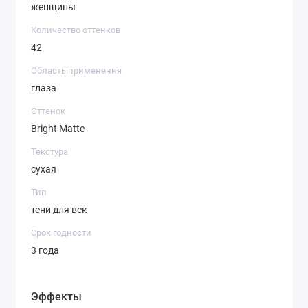
женщины
Slice Of Lime – лаймовый
Granny Smith – зеленый
Количество оттенков
42
Oasis – морская волна
Labyrinth – темно-зеленый
Область применения
глаза
Daydream – сине-зеленый
Sea Mist – бирюза
Оттенок
Bright Matte
Paradise – синий
Pacific Dreams – небесный
Текстура
Bobbing Along – кобальт
сухая
Bleu – фиолетовый
Тип
Stormy Night – темно-синий
тени для век
Livin’ For Lavender – лаванда
Срок годности
Sugar Plum – фиолетовый
3 года
Wisteria – виноградный
Purple Power – яркий фиолетовый
Эффекты