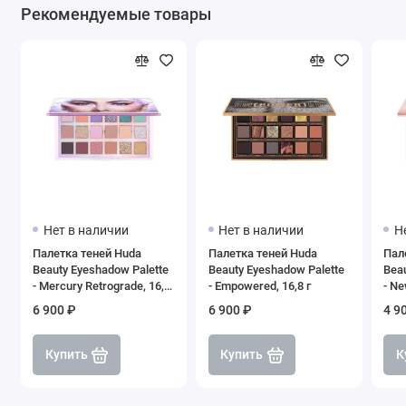
Рекомендуемые товары
Нет в наличии
Нет в наличии
Н
Палетка теней Huda
Палетка теней Huda
Пал
Beauty Eyeshadow Palette
Beauty Eyeshadow Palette
Beau
- Mercury Retrograde, 16,1
- Empowered, 16,8 г
- Ne
г
6 900 ₽
6 900 ₽
4 9
Купить
Купить
К