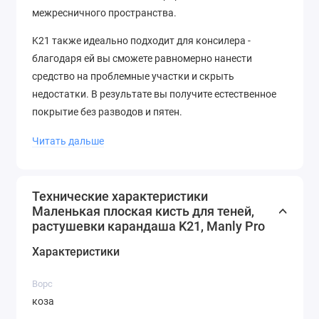
межресничного пространства.
K21 также идеально подходит для консилера -
благодаря ей вы сможете равномерно нанести
средство на проблемные участки и скрыть
недостатки. В результате вы получите естественное
покрытие без разводов и пятен.
А удобный дизайн и эргономичная ручка делают эту
Читать дальше
кисть не только функциональной, но и стильной
частью вашего косметического арсенала.
Высококачественные материалы и безупречное
Технические характеристики
Маленькая плоская кисть для теней,
исполнение гарантируют долговечность и
растушевки карандаша K21, Manly Pro
надёжность инструмента, который будет радовать
вас долгие годы.
Характеристики
Ворс
коза