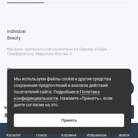
Individual
Beauty
Магазин оригинальной косметики из Европы и США
Симферополь, Маршала Жукова 4
Поддержка
Мы используем файлы cookie и другие средства
+7 (978) 586-46-46
сохранения предпочтений и анализа действий
ПН-ПТ: 9:00 - 18:00
посетителей сайта. Подробнее в
Политика
Суббота: 9:00 - 17:00
конфиденциальности
. Нажмите «Принять», если
Воскресенье: выходной
Симферополь, ул. Маршала Жукова, 4
даете согласие на это.
Маленькая плоская кисть для теней, растушевки карандаша K21, Manly Pro
Купить
850 ₽
Принять
0
Каталог
Поиск
Корзина
Избранное
Войти