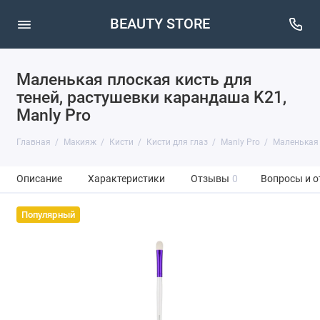
BEAUTY STORE
Маленькая плоская кисть для
теней, растушевки карандаша K21,
Manly Pro
Главная
Макияж
Кисти
Кисти для глаз
Manly Pro
Маленькая 
Описание
Характеристики
Отзывы
0
Вопросы и о
Популярный