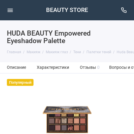
BEAUTY STORE
HUDA BEAUTY Empowered
Eyeshadow Palette
Главная
Макияж
Макияж глаз
Тени
Палетки теней
Huda Beau
Описание
Характеристики
Отзывы
0
Вопросы и о
Популярный