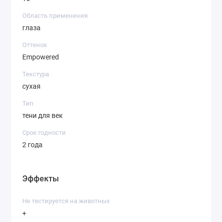
Область применения
глаза
Оттенок
Empowered
Текстура
сухая
Тип
тени для век
Срок годности
2 года
Эффекты
Не тестируется на животных
+