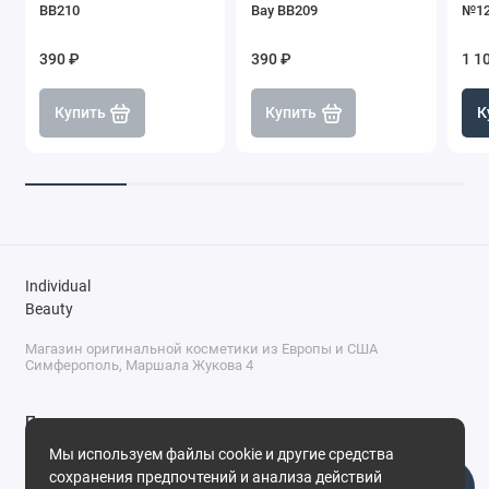
BB210
Bay BB209
№12
390 ₽
390 ₽
1 1
Купить
Купить
К
Individual
Beauty
Магазин оригинальной косметики из Европы и США
Симферополь, Маршала Жукова 4
Поддержка
Мы используем файлы cookie и другие средства
+7 (978) 586-46-46
сохранения предпочтений и анализа действий
ПН-ПТ: 9:00 - 18:00