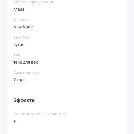
Область применения
глаза
Оттенок
New Nude
Текстура
сухая
Тип
тени для век
Срок годности
2 года
Эффекты
Не тестируется на животных
+