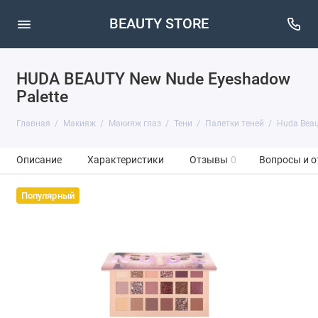
BEAUTY STORE
HUDA BEAUTY New Nude Eyeshadow
Palette
Главная
Макияж
Макияж глаз
Тени
Палетки теней
Huda Beau
Описание
Характеристики
Отзывы
0
Вопросы и о
Популярный