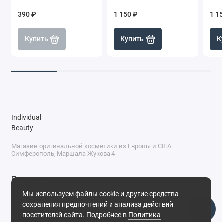
390 ₽
1 150 ₽
1 1
Купить
Купить
К
Individual
Beauty
Магазин оригинальной косметики из Европы и США
Симферополь, Маршала Жукова 4
Поддержка
Мы используем файлы cookie и другие средства
+7 (978) 586-46-46
сохранения предпочтений и анализа действий
ПН-ПТ: 9:00 - 18:00
посетителей сайта. Подробнее в
Политика
Суббота: 9:00 - 17:00