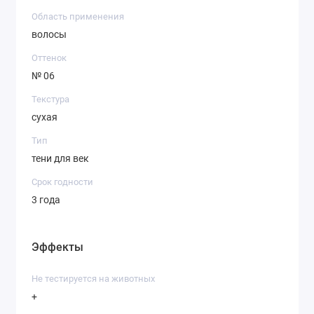
Область применения
волосы
Оттенок
№ 06
Текстура
сухая
Тип
тени для век
Срок годности
3 года
Эффекты
Не тестируется на животных
+