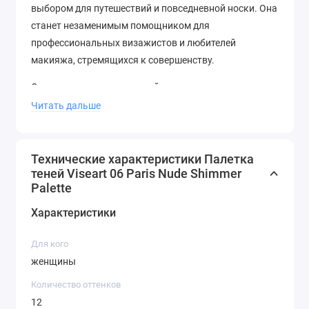
выбором для путешествий и повседневной носки. Она
станет незаменимым помощником для
профессиональных визажистов и любителей
макияжа, стремящихся к совершенству.
Окунитесь в мир парижской роскоши вместе с
палеткой Viseart 06 Paris Nude Shimmer! Создавайте
Читать дальше
уникальные образы и наслаждайтесь превосходным
качеством этой удивительной палитры!
Технические характеристики Палетка
теней Viseart 06 Paris Nude Shimmer
Palette
Характеристики
Для кого
женщины
Количество оттенков
12