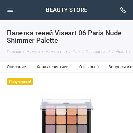
BEAUTY STORE
Палетка теней Viseart 06 Paris Nude
Shimmer Palette
Главная
Макияж
Макияж глаз
Тени
Палетки теней
Viseart
Описание
Характеристики
Отзывы
0
Вопросы и о
Популярный