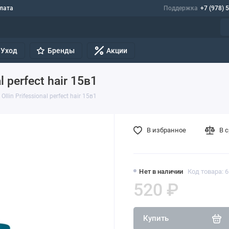
лата
Поддержка
+7 (978) 
Уход
Бренды
Акции
 perfect hair 15в1
llin Prifessional perfect hair 15в1
В избранное
В 
Нет в наличии
Код товара: 
520 ₽
Купить