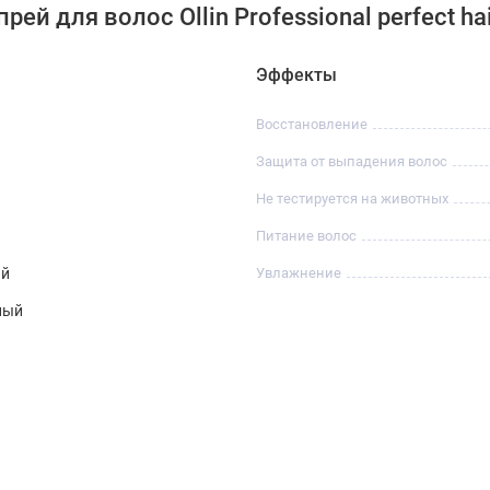
й для волос Ollin Professional perfect ha
Эффекты
Восстановление
Защита от выпадения волос
Не тестируется на животных
Питание волос
ий
Увлажнение
ный