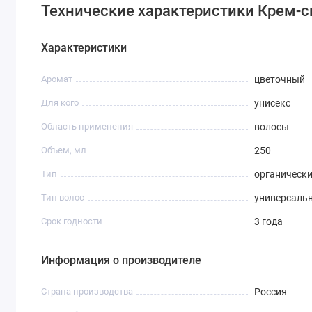
Технические характеристики Крем-спре
Характеристики
Аромат
цветочный
Для кого
унисекс
Область применения
волосы
Объем, мл
250
Тип
органическ
Тип волос
универсаль
Срок годности
3 года
Информация о производителе
Страна производства
Россия