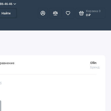
586-46-46
Корзина
0
Найти
0 ₽
Ollin
сравнение
Бренд
65