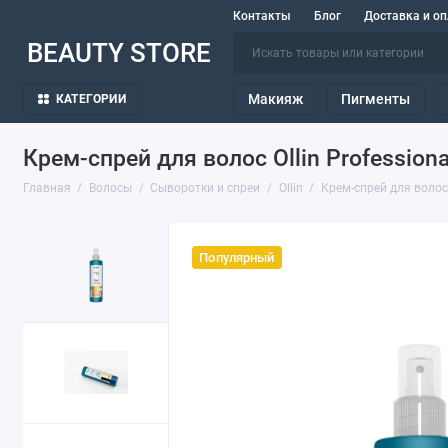
Контакты
Блог
Доставка и оп
BEAUTY STORE
Макияж
Пигменты
КАТЕГОРИИ
Крем-спрей для волос Ollin Professional
Главная
Волосы
Сыворотки и спреи
Ollin
Крем-спрей для волос O
Популярный