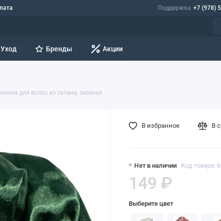
лата
Поддержка
+7 (978) 
Уход
Бренды
Акции
езинка для волос из сатина, зеленая
В избранное
В 
Нет в наличии
Код товара: 
149 ₽
Выберите цвет