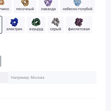
учино
песочный
лаванда
небесно-голубой
электрик
изуьруд
серый
фиолетовая