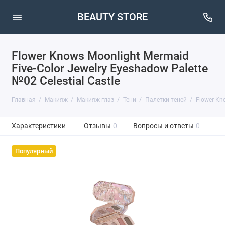
BEAUTY STORE
Flower Knows Moonlight Mermaid
Five-Color Jewelry Eyeshadow Palette
№02 Celestial Castle
Главная
Макияж
Макияж глаз
Тени
Палетки теней
Flower Kn
Характеристики
Отзывы
0
Вопросы и ответы
0
Популярный