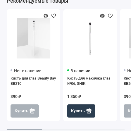
Рекомендуемые товары
Нет в наличии
В наличии
Н
Кисть для глаз Beauty Bay
Кисть для макияжа глаз
Кист
BB210
№06, SHIK
BB2
390 ₽
1 350 ₽
390
Купить
Купить
К