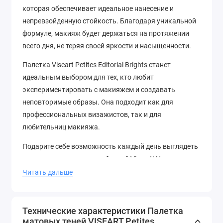
которая обеспечивает идеальное нанесение и
непревзойденную стойкость. Благодаря уникальной
формуле, макияж будет держаться на протяжении
всего дня, не теряя своей яркости и насыщенности.
Палетка Viseart Petites Editorial Brights станет
идеальным выбором для тех, кто любит
экспериментировать с макияжем и создавать
неповторимые образы. Она подходит как для
профессиональных визажистов, так и для
любительниц макияжа.
Подарите себе возможность каждый день выглядеть
ярко и стильно с палеткой теней Viseart! Не упустите
свой шанс стать звездой любого мероприятия!
Читать дальше
Технические характеристики Палетка
матовых теней VISEART Petites