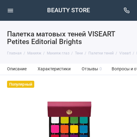
BEAUTY STORE
Палетка матовых теней VISEART
Petites Editorial Brights
Главная
Макияж
Макияж глаз
Тени
Палетки теней
Viseart
Описание
Характеристики
Отзывы
0
Вопросы и о
Популярный