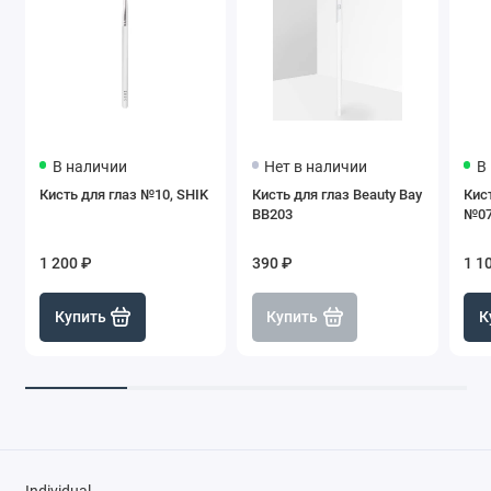
В наличии
Нет в наличии
В
Кисть для глаз №10, SHIK
Кисть для глаз Beauty Bay
Кис
BB203
№07
1 200 ₽
390 ₽
1 1
Купить
Купить
К