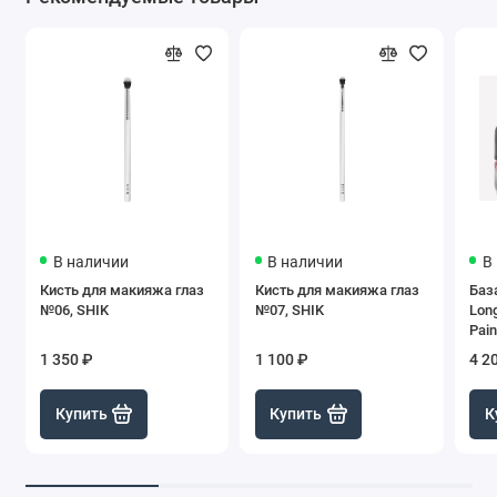
В наличии
В наличии
В
Кисть для макияжа глаз
Кисть для макияжа глаз
Баз
№06, SHIK
№07, SHIK
Long
Pain
1 350 ₽
1 100 ₽
4 2
Купить
Купить
К