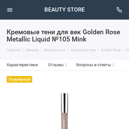
BEAUTY STORE
Кремовые тени для век Golden Rose
Metallic Liquid №105 Mink
Главная
Макияж
Макияж глаз
Кремовые тени
Golden Rose
Кр
Характеристики
Отзывы
0
Вопросы и ответы
0
Популярный