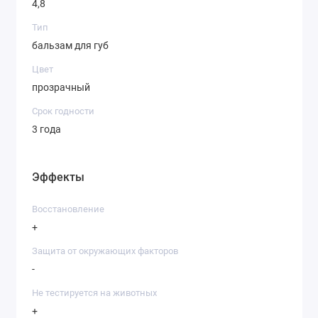
4,8
Тип
бальзам для губ
Цвет
прозрачный
Срок годности
3 года
Эффекты
Восстановление
+
Защита от окружающих факторов
-
Не тестируется на животных
+