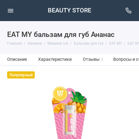
BEAUTY STORE
EAT MY бальзам для губ Ананас
Главная
Макияж
Макияж губ
Бальзам для губ
EAT MY
EAT MY
Описание
Характеристики
Отзывы
0
Вопросы и о
Популярный