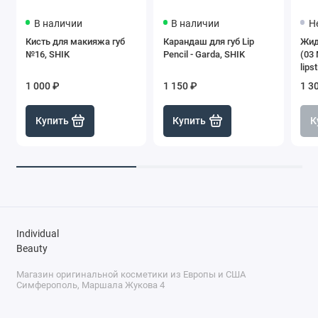
В наличии
В наличии
Н
Кисть для макияжа губ
Карандаш для губ Lip
Жид
№16, SHIK
Pencil - Garda, SHIK
(03 
lips
SHI
1 000 ₽
1 150 ₽
1 3
Купить
Купить
К
Individual
Beauty
Магазин оригинальной косметики из Европы и США
Симферополь, Маршала Жукова 4