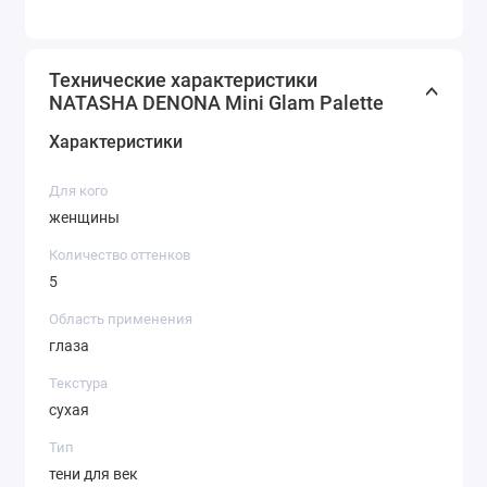
Технические характеристики
NATASHA DENONA Mini Glam Palette
Характеристики
Для кого
женщины
Количество оттенков
5
Область применения
глаза
Текстура
сухая
Тип
тени для век