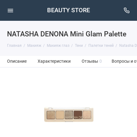
BEAUTY STORE
NATASHA DENONA Mini Glam Palette
Главная
Макияж
Макияж глаз
Тени
Палетки теней
Natasha 
Описание
Характеристики
Отзывы
0
Вопросы и о