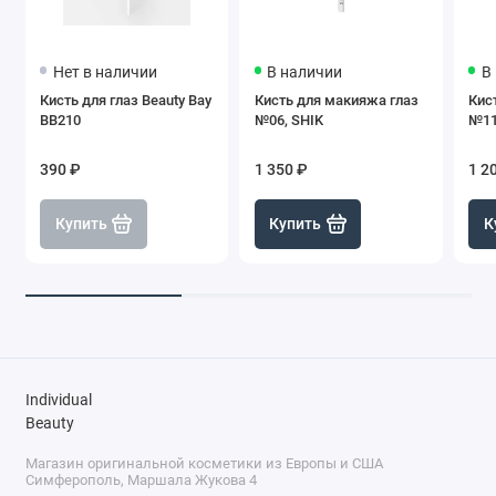
Нет в наличии
В наличии
В
Кисть для глаз Beauty Bay
Кисть для макияжа глаз
Кис
BB210
№06, SHIK
№11
390 ₽
1 350 ₽
1 2
Купить
Купить
К
Individual
Beauty
Магазин оригинальной косметики из Европы и США
Симферополь, Маршала Жукова 4