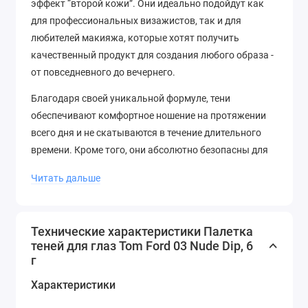
эффект “второй кожи”. Они идеально подойдут как
для профессиональных визажистов, так и для
любителей макияжа, которые хотят получить
качественный продукт для создания любого образа -
от повседневного до вечернего.
Благодаря своей уникальной формуле, тени
обеспечивают комфортное ношение на протяжении
всего дня и не скатываются в течение длительного
времени. Кроме того, они абсолютно безопасны для
кожи, не вызывают аллергических реакций и
Читать дальше
подходят даже для самой чувствительной кожи.
С палеткой теней для глаз Tom Ford 03 Nude Dip вы
сможете создавать бесконечные вариации образов,
Технические характеристики Палетка
теней для глаз Tom Ford 03 Nude Dip, 6
подчеркивая свою индивидуальность и стиль.
г
Характеристики