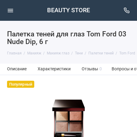
BEAUTY STORE
Палетка теней для глаз Tom Ford 03
Nude Dip, 6 г
Главная
Макияж
Макияж глаз
Тени
Палетки теней
Tom Ford
Описание
Характеристики
Отзывы
0
Вопросы и о
Популярный