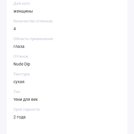
Для кого
женщины
Количество оттенков
4
Область применения
глаза
Оттенок
Nude Dip
Текстура
сухая
Тип
тени для век
Срок годности
2 года