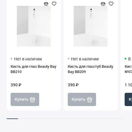
Нет в наличии
Нет в наличии
В
Кисть для глаз Beauty Bay
Кисть для глаз/губ Beauty
Кис
BB210
Bay BB209
№07
390 ₽
390 ₽
1 1
Купить
Купить
К