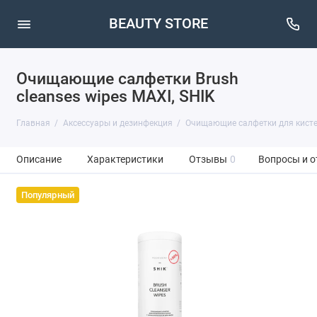
BEAUTY STORE
Очищающие салфетки Brush
cleanses wipes MAXI, SHIK
Главная
Аксессуары и дезинфекция
Очищающие салфетки для кист
Описание
Характеристики
Отзывы
0
Вопросы и о
Популярный