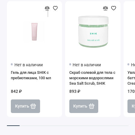
Нет в наличии
Нет в наличии
Н
Гель для лица SHIK с
Скраб солевой для тела с
Увл
пребиотиками, 100 мл
морскими водорослями
батт
Sea Salt Scrub, SHIK
Crea
842 ₽
893 ₽
170
Купить
Купить
К