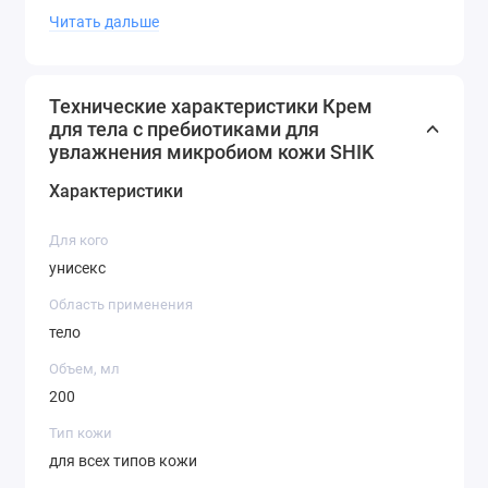
Читать дальше
раздражений, позволяет
предотвратить потерю влаги из
поверхностных слоев кожи.
Соевое масло помогает коже
Технические характеристики Крем
для тела с пребиотиками для
удерживать влагу, защищает от
увлажнения микробиом кожи SHIK
агрессивного воздействия
окружающей среды, замедляет
Характеристики
процессы преждевременного
старения кожи и обладает
Для кого
регенерирующим действием.
унисекс
Масло ши питает и увлажняет кожу,
Область применения
бережно защищает от агрессивных
тело
воздействий.
Экстракт Алоэ — антиоксидант,
Объем, мл
смягчает кожу, снимает раздражение,
200
ускоряет процесс регенерации,
Тип кожи
увеличивает синтез коллагена,
для всех типов кожи
стимулирует обменные процессы.