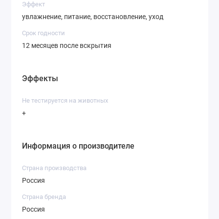
Ниацинамид стимулирует синтез
Эффект
коллагена, оказывает увлажняющее
увлажнение, питание, восстановление, уход
и успокаивающее действие,
Срок годности
улучшает микроциркуляцию.
12 месяцев после вскрытия
Экстракт плодов грейпфрута
обладает регенерирующим и
ревитализирующим действием.
Эффекты
Экстракт листьев оливы —
антиоксидант, обладает
Не тестируется на животных
восстанавливающими,
+
увлажняющими и успокаивающими
свойствами.
Экстракт листьев чая ройбуш
Информация о производителе
обеспечивает
противовоспалительный и
Страна производства
антиоксидантный эффект.
Россия
Экстракт клюквы увлажняет кожу,
Страна бренда
защищает, ускоряет обмен на
Россия
клеточном уровне.