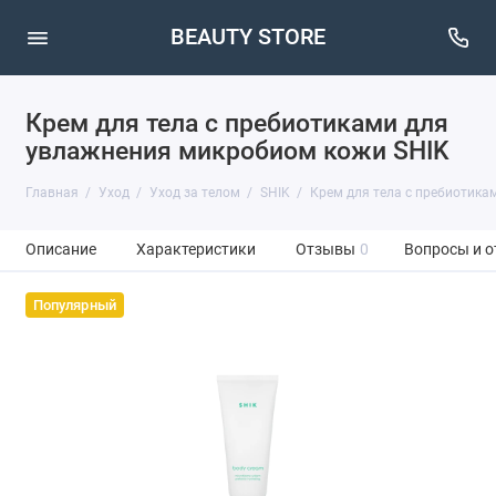
BEAUTY STORE
Крем для тела с пребиотиками для
увлажнения микробиом кожи SHIK
Главная
Уход
Уход за телом
SHIK
Крем для тела с пребиотика
Описание
Характеристики
Отзывы
0
Вопросы и о
Популярный