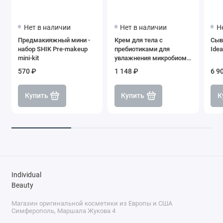
Нет в наличии
Нет в наличии
Н
Предмакияжный мини -
Крем для тела с
Сыв
набор SHIK Pre-makeup
пребиотиками для
Idea
mini-kit
увлажнения микробиом
кожи, SHIK
570 ₽
1 148 ₽
6 9
Купить
Купить
К
Individual
Beauty
Магазин оригинальной косметики из Европы и США
Симферополь, Маршала Жукова 4