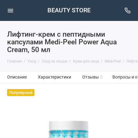
BEAUTY STORE
Лифтинг-крем с пептидными
капсулами Medi-Peel Power Aqua
Cream, 50 мл
Главная
Уход
Уход за лицом
Крем для лица
Medi-Peel
Лифтин
Описание
Характеристики
Отзывы
0
Вопросы и о
Популярный