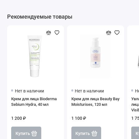
Рекомендуемые товары
Нет в наличии
Нет в наличии
Н
Крем для лица Bioderma
Крем для лица Beauty Bay
Увл
Sebium Hydra, 40 мл
Moisturises, 120 мл
лица
Visi
Moi
1 200 ₽
1 100 ₽
1 7
75 
Купить
Купить
К