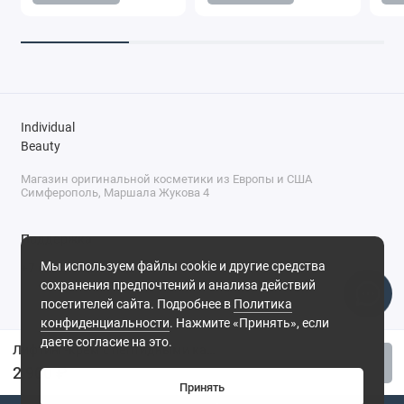
Individual
Beauty
Магазин оригинальной косметики из Европы и США
Симферополь, Маршала Жукова 4
Поддержка
Мы используем файлы cookie и другие средства
+7 (978) 586-46-46
сохранения предпочтений и анализа действий
ПН-ПТ: 9:00 - 18:00
посетителей сайта. Подробнее в
Политика
Суббота: 9:00 - 17:00
конфиденциальности
. Нажмите «Принять», если
Воскресенье: выходной
Симферополь, ул. Маршала Жукова, 4
даете согласие на это.
Лифтинг-крем с пептидными капсулами Medi-Peel Power Aqua Cream, 50 мл
Купить
2 900 ₽
Принять