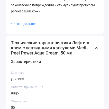
заживлению повреждений и стимулируют процессы
регенерации кожи.
Читать дальше
Текстура крема легкая и нежная, он быстро
впитывается, не оставляя чувства липкости или
жирного блеска. Идеально подходит как для
Технические характеристики Лифтинг-
крем с пептидными капсулами Medi-
дневного, так и для вечернего ухода, может
Peel Power Aqua Cream, 50 мл
использоваться как основа под макияж. Крем
обладает приятным ароматом, который мгновенно
Характеристики
успокаивает
Для кого
унисекс
Область применения
лицо
Объем, мл
50