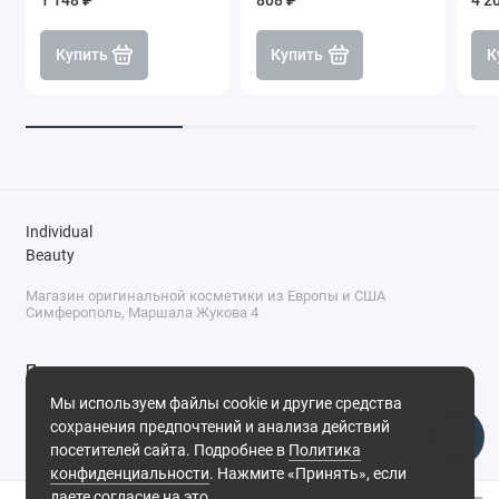
1 148 ₽
808 ₽
4 2
Купить
Купить
К
Individual
Beauty
Магазин оригинальной косметики из Европы и США
Симферополь, Маршала Жукова 4
Поддержка
Мы используем файлы cookie и другие средства
+7 (978) 586-46-46
сохранения предпочтений и анализа действий
ПН-ПТ: 9:00 - 18:00
посетителей сайта. Подробнее в
Политика
Суббота: 9:00 - 17:00
конфиденциальности
. Нажмите «Принять», если
Воскресенье: выходной
Симферополь, ул. Маршала Жукова, 4
даете согласие на это.