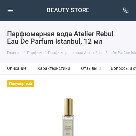
BEAUTY STORE
Парфюмерная вода Atelier Rebul
Eau De Parfum Istanbul, 12 мл
Главная
Парфюм
Парфюмерная вода Atelier Rebul Eau De Parfum Ist
Описание
Характеристики
Отзывы
0
Вопросы и о
Популярный