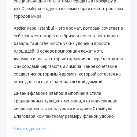
специально для того, чтобы передать атмосферу и
дух Стамбула – одного из самых ярких и контрастных
городов мира.
Atelier Rebul Istanbul – это аромат, который сочетает в
себе свежесть морского бриза и теплоту восточного
базара, таинственность узких улочек и яркость
площадей. В основе композиции лежат ноты
жасмина и розы, которые гармонично переплетаются
с аккордами бергамота и лимона. Такое сочетание
создает неповторимый аромат, который остается на
коже долго и окутывает вас легкой дымкой.
Дизайн флакона Istanbul выполнен в стиле
традиционных турецких мотивов, что подчеркивает
связь аромата с культурой и историей Стамбула.
Благодаря компактному размеру, флакон удобно
носить с собой и наслаждаться ароматом в любое
Читать дальше
время.