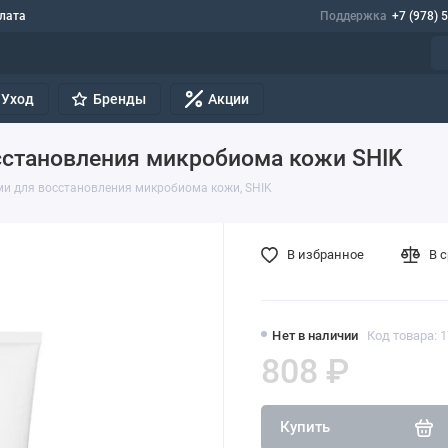
лата
Поддержка
+7 (978) 
Уход
Бренды
Акции
осстановления микробиома кожи SHIK
ми для восстановления микробиома кожи, SHIK
В избранное
В 
Нет в наличии
Код товара: 
808 ₽
Купить