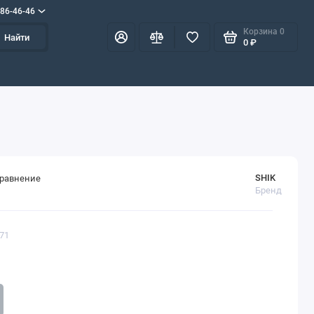
586-46-46
Корзина
0
Найти
0 ₽
SHIK
сравнение
Бренд
171