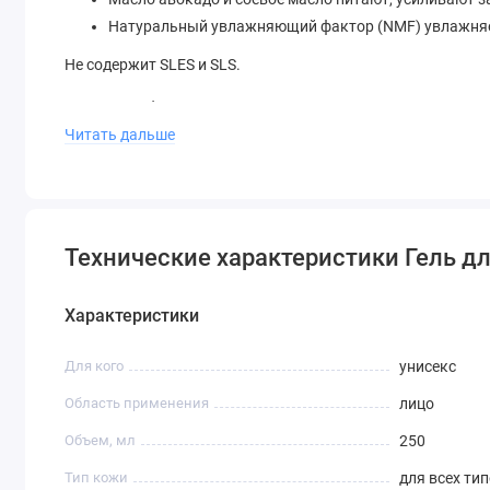
Натуральный увлажняющий фактор (NMF) увлажняе
Не содержит SLES и SLS.
Результат:
бережно очищенная, эластичная кожа.
Читать дальше
Гель для душа подходит для всех типов кожи — нормально
Объем
: 250 мл
Технические характеристики Гель д
Характеристики
Для кого
унисекс
Область применения
лицо
Объем, мл
250
Тип кожи
для всех ти