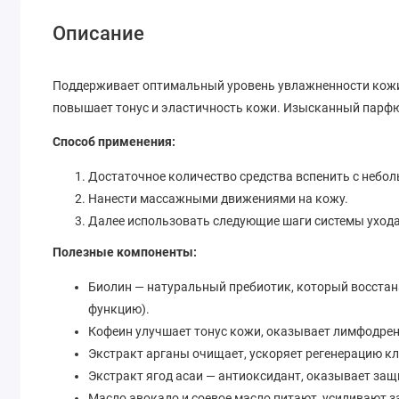
Описание
Поддерживает оптимальный уровень увлажненности кожи
повышает тонус и эластичность кожи. Изысканный парфюм
Способ применения:
Достаточное количество средства вспенить с небо
Нанести массажными движениями на кожу.
Далее использовать следующие шаги системы ухода 
Полезные компоненты:
Биолин — натуральный пребиотик, который восста
функцию).
Кофеин улучшает тонус кожи, оказывает лимфодре
Экстракт арганы очищает, ускоряет регенерацию кл
Экстракт ягод асаи — антиоксидант, оказывает защ
Масло авокадо и соевое масло питают, усиливают 