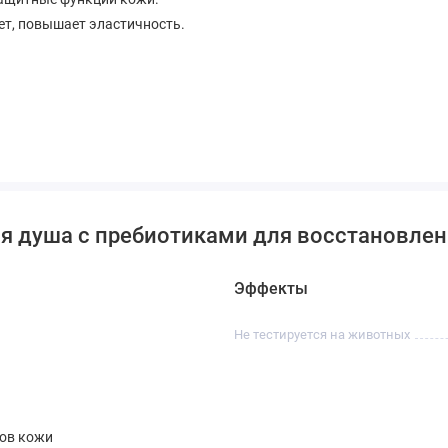
т, повышает эластичность.
й, сухой, жирной и комбинированной.
ля душа с пребиотиками для восстановле
Эффекты
Не тестируется на животных
пов кожи