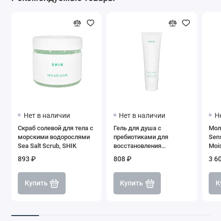
Нет в наличии
Нет в наличии
Н
Скраб солевой для тела с
Гель для душа с
Мол
морскими водорослями
пребиотиками для
Sens
Sea Salt Scrub, SHIK
восстановления
Mois
микробиома кожи, SHIK
чув
893 ₽
808 ₽
3 6
500
Купить
Купить
К