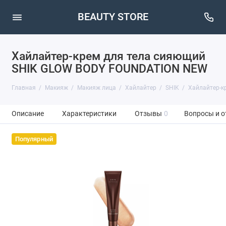
BEAUTY STORE
Хайлайтер-крем для тела сияющий
SHIK GLOW BODY FOUNDATION NEW
Главная
Макияж
Макияж лица
Хайлайтер
SHIK
Хайлайтер-к
Описание
Характеристики
Отзывы
0
Вопросы и о
Популярный