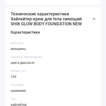
Технические характеристики
Хайлайтер-крем для тела сияющий
SHIK GLOW BODY FOUNDATION NEW
Характеристики
Для кого
женщины
Область применения
шея и декольте
Объем, мл
100
Текстура
кремовая
Тип
хайлайтер