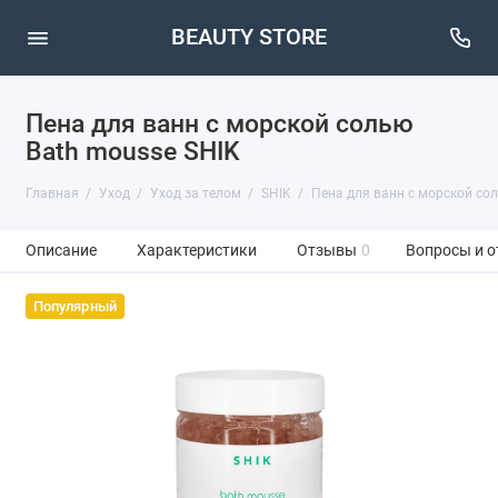
BEAUTY STORE
Пена для ванн с морской солью
Bath mousse SHIK
Главная
Уход
Уход за телом
SHIK
Пена для ванн с морской сол
Описание
Характеристики
Отзывы
0
Вопросы и о
Популярный