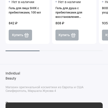
Нет в наличии
Нет в наличии
Н
Гель для лица SHIK с
Гель для душа с
BOD
пребиотиками, 100 мл
пребиотиками для
ухо
восстановления
микробиома кожи, SHIK
842 ₽
808 ₽
935
Купить
Купить
К
Individual
Beauty
Магазин оригинальной косметики из Европы и США
Симферополь, Маршала Жукова 4
Поддержка